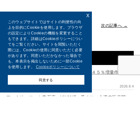
x
このウェブサイトではサイトの利便性の向
← 前の記事へ
一覧に戻る
次の記事へ →
上を目的にCookieを使用します。ブラウザ
の設定によりCookieの機能を変更すること
もできます。詳細はCookieポリシーについ
てをご覧ください。サイトを閲覧いただく
際には、Cookieの使用に同意いただく必要
があります。同意いただかなかった場合で
新着情報
も、本表示を掲出しないために一部Cookie
を使用します。
Cookieポリシーについて
ファミマ名物「おかわり お値段そのまま４５％増量作戦」が
初の…
同意する
2026.8.4
ファミリーマート常石店 VIVANT一番くじ、今週末販売開
始…
2026.7.28
ほっぺたとろける！ミルクスイーツ販売中
2026.7.21